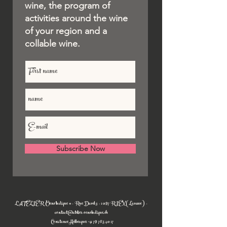
wine, the program of
activities around the wine
of your region and a
collable wine.
Subscribe Now
L'ATELIER Oeno'ludique © - Rue Davel 3 - 1097 RIEX (Lavaux) -
contact@atelier-oenoludique.ch
Constance Helbecque:
+41 79 785 40 17