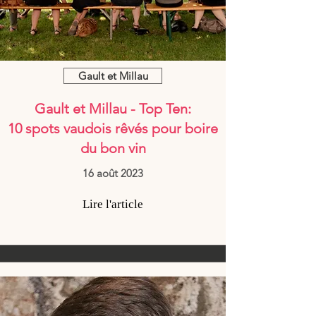
Gault et Millau
Gault et Millau
- Top Ten
:
10 spots vaudois rêvés pour boire
du bon vin
16 août 2023
Lire l'article