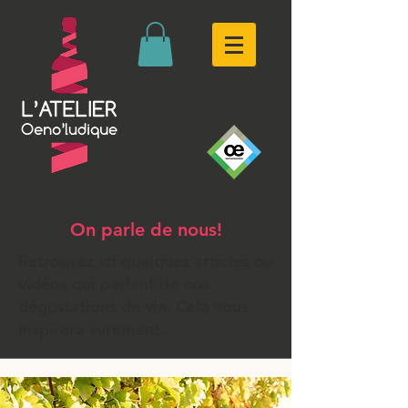
On parle de nous!
Retrouvez ici quelques articles ou
vidéos qui parlent de nos
dégustations de vin. Cela vous
inspirera surement.